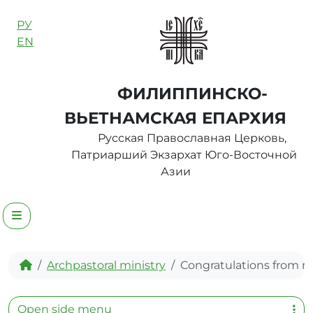
Skip to content
РУ
EN
ФИЛИППИНСКО-
ВЬЕТНАМСКАЯ ЕПАРХИЯ
Русская Православная Церковь,
Патриарший Экзархат Юго-Восточной
Азии
Menu
Home
Archpastoral ministry
Congratulations from mi
Open side menu