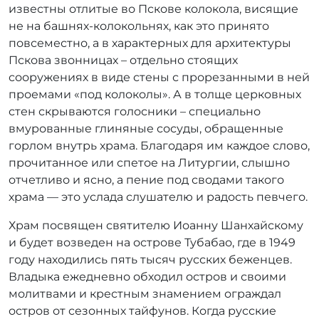
известны отлитые во Пскове колокола, висящие
не на башнях-колокольнях, как это принято
повсеместно, а в характерных для архитектуры
Пскова звонницах – отдельно стоящих
сооружениях в виде стены с прорезанными в ней
проемами «под колоколы». А в толще церковных
стен скрываются голосники – специально
вмурованные глиняные сосуды, обращенные
горлом внутрь храма. Благодаря им каждое слово,
прочитанное или спетое на Литургии, слышно
отчетливо и ясно, а пение под сводами такого
храма — это услада слушателю и радость певчего.
Храм посвящен святителю Иоанну Шанхайскому
и будет возведен на острове Тубабао, где в 1949
году находились пять тысяч русских беженцев.
Владыка ежедневно обходил остров и своими
молитвами и крестным знамением ограждал
остров от сезонных тайфунов. Когда русские