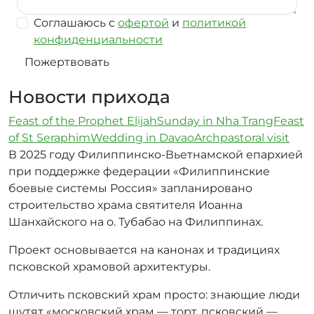
Соглашаюсь с
офертой
и
политикой
конфиденциальности
Пожертвовать
Новости прихода
Feast of the Prophet Elijah
Sunday in Nha Trang
Feast
of St Seraphim
Wedding in Davao
Archpastoral visit
В 2025 году Филиппинско-Вьетнамской епархией
при поддержке федерации «Филиппинские
боевые системы Россия» запланировано
строительство храма святителя Иоанна
Шанхайского на о. Тубабао на Филиппинах.
Проект основывается на канонах и традициях
псковской храмовой архитектуры.
Отличить псковский храм просто: знающие люди
шутят «московский храм — торт, псковский —