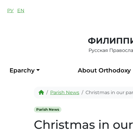
Skip to content
РУ
EN
ФИЛИППИ
Русская Правосл
Eparchy
About Orthodoxy
Home
Parish News
Christmas in our pa
Parish News
Christmas in our