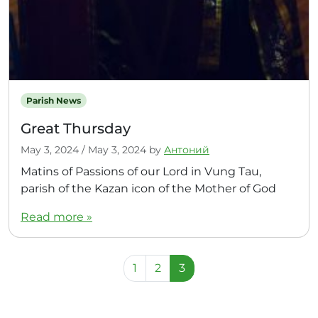
Parish News
Great Thursday
May 3, 2024
/
May 3, 2024
by
Антоний
Matins of Passions of our Lord in Vung Tau,
parish of the Kazan icon of the Mother of God
Read more »
Page navigation
Page
Page
Current Page
1
2
3